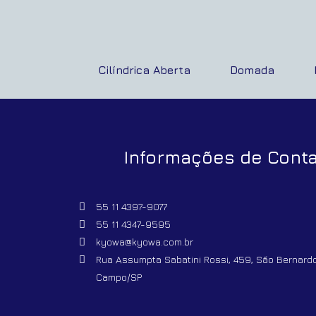
Cilíndrica Aberta
Domada
Informações de Cont
55 11 4397-9077
55 11 4347-9595
kyowa@kyowa.com.br
Rua Assumpta Sabatini Rossi, 459, São Bernard
Campo/SP