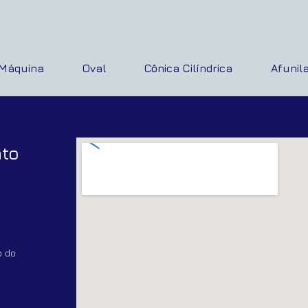
Máquina
Oval
Cônica Cilíndrica
Afunila
ato
o do